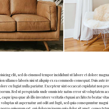
sicing elit, sed do eiusmod tempor incididunt ut labore et dolore magna 
on ullamco laboris nisi ut aliquip ex ea commodo consequat. Duis aute ir
olore eu fugiat nulla pariatur. Excepteur sint occaecat cupidatat non pro
 laborum. Sed ut perspiciatis unde omnis iste natus error sit voluptatem a
ue ipsa quae ab illo inventore veritatis etquasi architecto beatae vitae
oluptas sit aspernatur aut odit aut fugit, sed quia consequuntur magni
 porro quisquam est, qui dolorem ipsum quia dolor sit amet, consectetur,