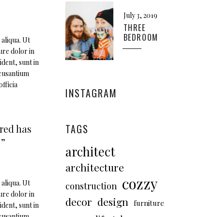
July 3, 2019
THREE
BEDROOM
aliqua. Ut
ure dolor in
ident, sunt in
ccusantium
fficia
INSTAGRAM
TAGS
ared has
 ”
architect
architecture
cozzy
aliqua. Ut
construction
ure dolor in
decor
design
furniture
ident, sunt in
ccusantium