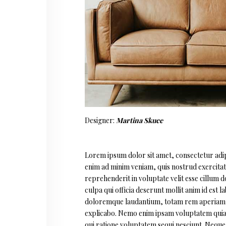
Designer:
Martina Skuce
Lorem ipsum dolor sit amet, consectetur adipi
enim ad minim veniam, quis nostrud exercitati
reprehenderit in voluptate velit esse cillum d
culpa qui officia deserunt mollit anim id est
doloremque laudantium, totam rem aperiam, eaq
explicabo. Nemo enim ipsam voluptatem quia v
qui ratione voluptatem sequi nesciunt. Neque