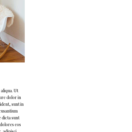
aliqua. Ut
ure dolor in
ident, sunt in
ccusantium
 dicta sunt
 dolores eos
 adipisci