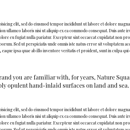
sicing elit, sed do eiusmod tempor incididunt ut labore et dolore magna 
on ullamco laboris nisi ut aliquip ex ea commodo consequat. Duis aute ir
olore eu fugiat nulla pariatur. Excepteur sint occaecat cupidatat non pro
 laborum. Sed ut perspiciatis unde omnis iste natus error sit voluptatem a
ue ipsa quae ab illo inventore veritatis et proident, sunt in culpa qui o
and you are familiar with, for years, Nature Squ
y opulent hand-inlaid surfaces on land and sea.
sicing elit, sed do eiusmod tempor incididunt ut labore et dolore magna 
on ullamco laboris nisi ut aliquip ex ea commodo consequat. Duis aute ir
olore eu fugiat nulla pariatur. Excepteur sint occaecat cupidatat non pro
 laborum. Sed ut perspiciatis unde omnis iste natus error sit voluptatem a