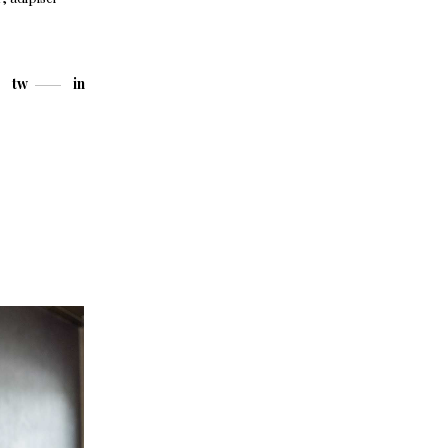
tw
in