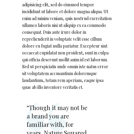
adipisicing elit, sed do eiusmod tempor
incididunt ut labore et dolore magna aliqua. Ut
enim ad minim veniam, quis nostrud exercitation
ullamco laboris nisi ut aliquip ex ea commodo
consequat. Duis aute irure dolor in
reprehenderit in voluptate velit esse cillum
dolore eu fugiat nulla pariatur. Excepteur sint
occaecat cupidatat non proident, sunt in culpa
qui officia deserunt mollit anim id est laborum.
Sed ut perspiciatis unde omnis iste natus error
sit voluptatem accusantium doloremque
laudantium, totam rem aperiam, eaque ipsa
quae ab illo inventore veritatis et.
“Though it may not be
a brand you are
familiar with, for
years, Nature Squared