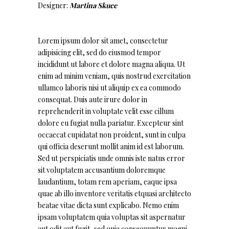
Designer:
Martina Skuce
Lorem ipsum dolor sit amet, consectetur
adipisicing elit, sed do eiusmod tempor
incididunt ut labore et dolore magna aliqua. Ut
enim ad minim veniam, quis nostrud exercitation
ullamco laboris nisi ut aliquip ex ea commodo
consequat. Duis aute irure dolor in
reprehenderit in voluptate velit esse cillum
dolore eu fugiat nulla pariatur. Excepteur sint
occaecat cupidatat non proident, sunt in culpa
qui officia deserunt mollit anim id est laborum.
Sed ut perspiciatis unde omnis iste natus error
sit voluptatem accusantium doloremque
laudantium, totam rem aperiam, eaque ipsa
quae ab illo inventore veritatis etquasi architecto
beatae vitae dicta sunt explicabo. Nemo enim
ipsam voluptatem quia voluptas sit aspernatur
aut odit aut fugit, sed quia consequuntur magni