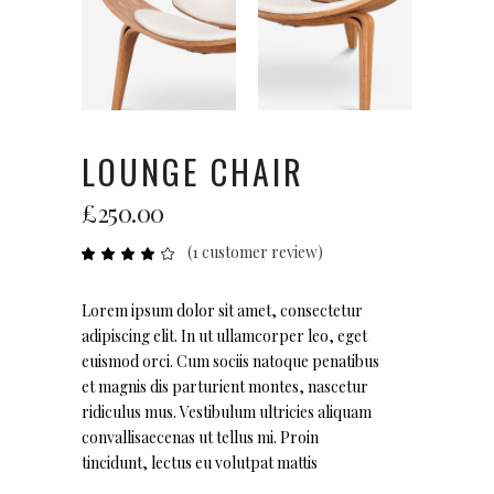
LOUNGE CHAIR
£
250.00
(
1
customer review)
Rated
1
4.00
out
of 5
based
Lorem ipsum dolor sit amet, consectetur
on
adipiscing elit. In ut ullamcorper leo, eget
customer
rating
euismod orci. Cum sociis natoque penatibus
et magnis dis parturient montes, nascetur
ridiculus mus. Vestibulum ultricies aliquam
convallisaecenas ut tellus mi. Proin
tincidunt, lectus eu volutpat mattis