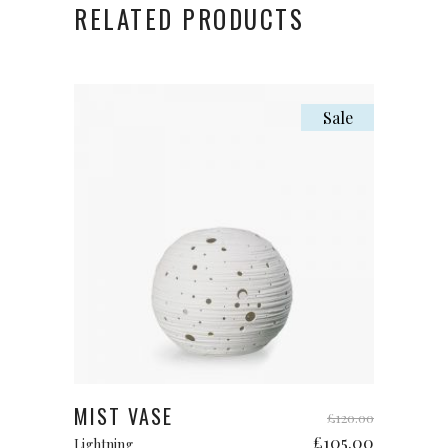
RELATED PRODUCTS
Sale
Add to cart
MIST VASE
£
120.00
£
105.00
Lightning