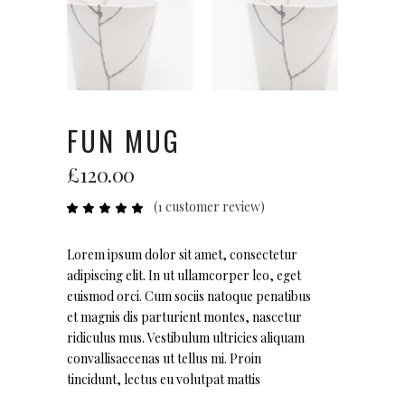
FUN MUG
£
120.00
(
1
customer review)
Rated
1
5.00
out
of 5
based
Lorem ipsum dolor sit amet, consectetur
on
adipiscing elit. In ut ullamcorper leo, eget
customer
rating
euismod orci. Cum sociis natoque penatibus
et magnis dis parturient montes, nascetur
ridiculus mus. Vestibulum ultricies aliquam
convallisaecenas ut tellus mi. Proin
tincidunt, lectus eu volutpat mattis